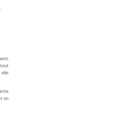
e
fants
tout
elle
cette
et on